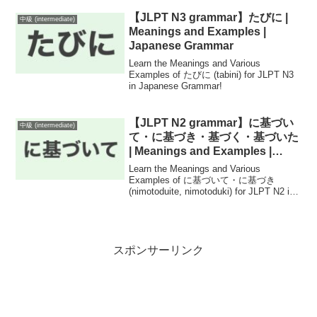
【JLPT N3 grammar】たびに |
中級 (intermediate)
Meanings and Examples |
Japanese Grammar
Learn the Meanings and Various
Examples of たびに (tabini) for JLPT N3
in Japanese Grammar!
【JLPT N2 grammar】に基づい
中級 (intermediate)
て・に基づき・基づく・基づいた
| Meanings and Examples |
Japanese Grammar
Learn the Meanings and Various
Examples of に基づいて・に基づき
(nimotoduite, nimotoduki) for JLPT N2 in
Japanese Grammar!
スポンサーリンク