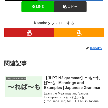
LINE
コピー
Kanakoをフォローする
Kanako
関連記事
【JLPT N2 grammar】〜も〜れ
中級 (intermediate)
ば〜も | Meanings and
Examples | Japanese Grammar
Learn the Meanings and Various
Examples of 〜も〜れば〜も
(~mo~reba~mo) for JLPT N2 in Japanese
Grammar!