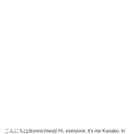
こんにちは(konnichiwa)! Hi, everyone. It's me Kanako. In