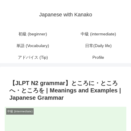
Japanese with Kanako
初級 (beginner)
中級 (intermediate)
単語 (Vocabulary)
日常(Daily life)
アドバイス (Tip)
Profile
【JLPT N2 grammar】ところに・ところ
へ・ところを | Meanings and Examples |
Japanese Grammar
中級 (intermediate)