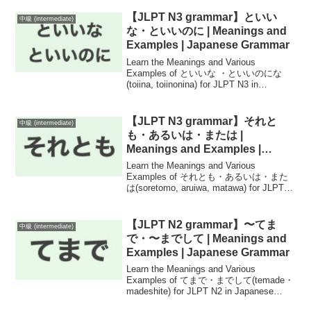
【JLPT N3 grammar】といい
中級 (intermediate)
な・といいのに | Meanings and
Examples | Japanese Grammar
Learn the Meanings and Various
Examples of といいな ・といいのにな
(toiina, toiinonina) for JLPT N3 in
Japanese Grammar!
【JLPT N3 grammar】それと
中級 (intermediate)
も・あるいは・または |
Meanings and Examples |
Japanese Grammar
Learn the Meanings and Various
Examples of それとも・あるいは・また
は(soretomo, aruiwa, matawa) for JLPT
N3 in Japanese Grammar!
【JLPT N2 grammar】〜てま
中級 (intermediate)
で・〜までして | Meanings and
Examples | Japanese Grammar
Learn the Meanings and Various
Examples of てまで・までして(temade・
madeshite) for JLPT N2 in Japanese
Grammar!