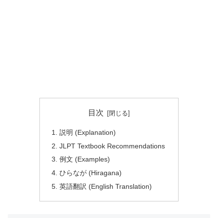
目次
説明 (Explanation)
JLPT Textbook Recommendations
例文 (Examples)
ひらなが (Hiragana)
英語翻訳 (English Translation)