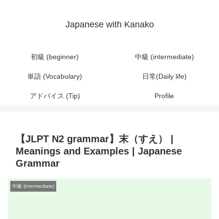
Japanese with Kanako
初級 (beginner)
中級 (intermediate)
単語 (Vocabulary)
日常(Daily life)
アドバイス (Tip)
Profile
【JLPT N2 grammar】末（すえ） |
Meanings and Examples | Japanese
Grammar
中級 (intermediate)