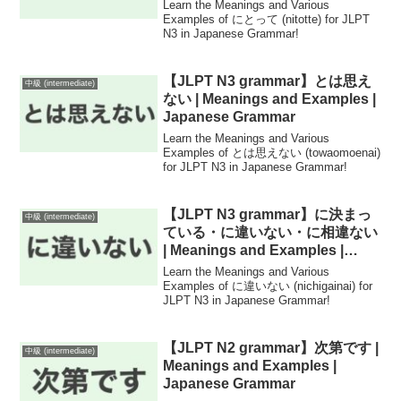
Learn the Meanings and Various
Examples of にとって (nitotte) for JLPT
N3 in Japanese Grammar!
【JLPT N3 grammar】とは思え
中級 (intermediate)
ない | Meanings and Examples |
Japanese Grammar
Learn the Meanings and Various
Examples of とは思えない (towaomoenai)
for JLPT N3 in Japanese Grammar!
【JLPT N3 grammar】に決まっ
中級 (intermediate)
ている・に違いない・に相違ない
| Meanings and Examples |
Japanese Grammar
Learn the Meanings and Various
Examples of に違いない (nichigainai) for
JLPT N3 in Japanese Grammar!
【JLPT N2 grammar】次第です |
中級 (intermediate)
Meanings and Examples |
Japanese Grammar