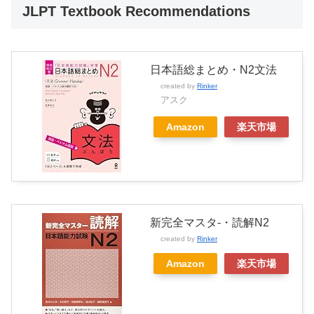
JLPT Textbook Recommendations
日本語総まとめ・N2文法
created by
Rinker
アスク
Amazon
楽天市場
新完全マスタ-・読解N2
created by
Rinker
Amazon
楽天市場