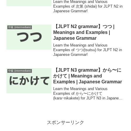
Learn the Meanings and Various
Examples of 次第 (shidai) for JLPT N2 in
Japanese Grammar!
【JLPT N2 grammar】つつ |
中級 (intermediate)
Meanings and Examples |
Japanese Grammar
Learn the Meanings and Various
Examples of つつ(tsutsu) for JLPT N2 in
Japanese Grammar!
【JLPT N3 grammar】から〜に
中級 (intermediate)
かけて | Meanings and
Examples | Japanese Grammar
Learn the Meanings and Various
Examples of から〜にかけて
(kara~nikakete) for JLPT N3 in Japanese
Grammar!
スポンサーリンク