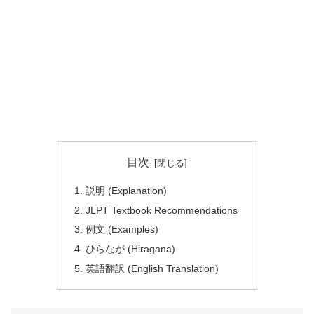
目次
説明 (Explanation)
JLPT Textbook Recommendations
例文 (Examples)
ひらなが (Hiragana)
英語翻訳 (English Translation)