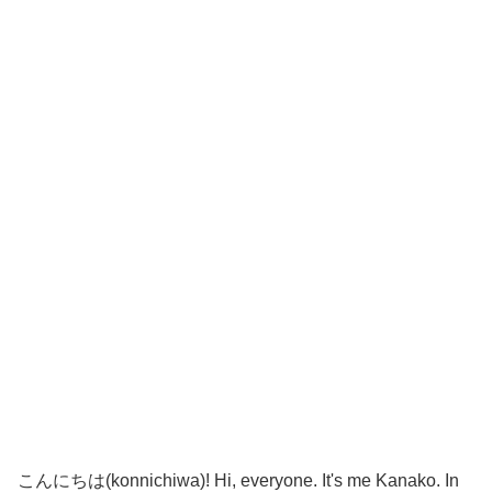
こんにちは(konnichiwa)! Hi, everyone. It's me Kanako. In