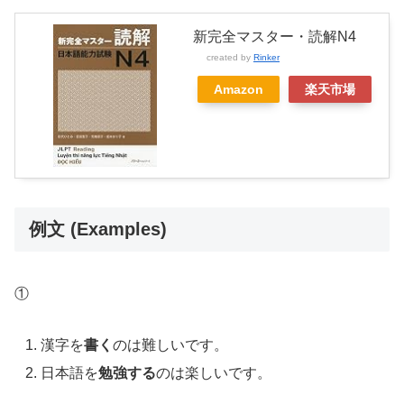
新完全マスター・読解N4
created by
Rinker
Amazon
楽天市場
例文 (Examples)
①
漢字を
書く
のは難しいです。
日本語を
勉強する
のは楽しいです。