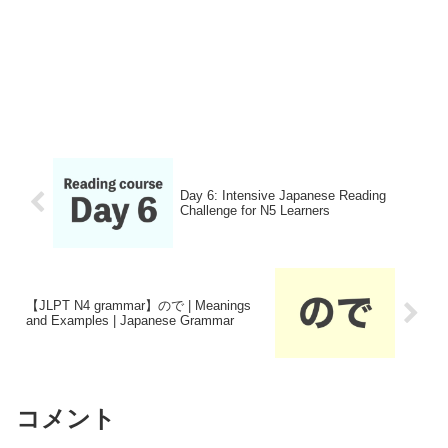
Day 6: Intensive Japanese Reading
Challenge for N5 Learners
【JLPT N4 grammar】ので | Meanings
and Examples | Japanese Grammar
コメント