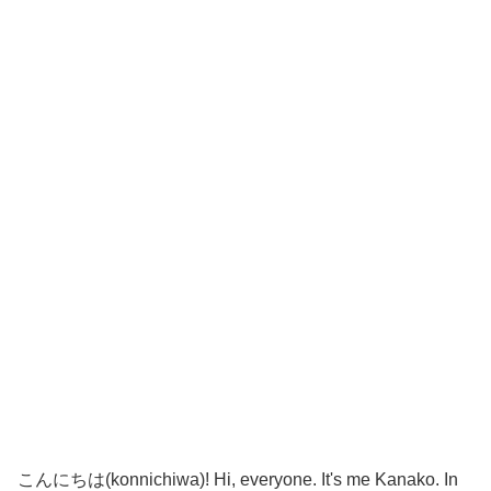
こんにちは(konnichiwa)! Hi, everyone. It's me Kanako. In