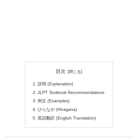
目次
説明 (Explanation)
JLPT Textbook Recommendations
例文 (Examples)
ひらなが (Hiragana)
英語翻訳 (English Translation)