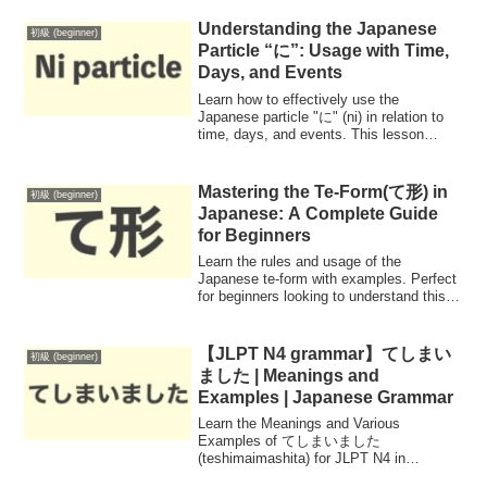
Understanding the Japanese
初級 (beginner)
Particle “に”: Usage with Time,
Days, and Events
Learn how to effectively use the
Japanese particle "に" (ni) in relation to
time, days, and events. This lesson
provides practical examples and
exercises to help you master its
application in everyday conversations.
Mastering the Te-Form(て形) in
初級 (beginner)
Japanese: A Complete Guide
for Beginners
Learn the rules and usage of the
Japanese te-form with examples. Perfect
for beginners looking to understand this
essential verb conjugation in daily
conversations.
【JLPT N4 grammar】てしまい
初級 (beginner)
ました | Meanings and
Examples | Japanese Grammar
Learn the Meanings and Various
Examples of てしまいました
(teshimaimashita) for JLPT N4 in
Japanese Grammar!