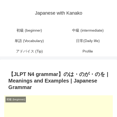
Japanese with Kanako
初級 (beginner)
中級 (intermediate)
単語 (Vocabulary)
日常(Daily life)
アドバイス (Tip)
Profile
【JLPT N4 grammar】のは・のが・のを |
Meanings and Examples | Japanese
Grammar
初級 (beginner)