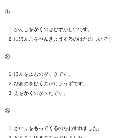
①
かんじを
かく
のはむずかしいです。
にほんごを
べんきょうする
のはたのしいです。
②
ほんを
よむ
のがすきです。
ぴあのを
ひく
のがじょうずです。
えを
かく
のがへたです。
③
さいふを
もってくる
のをわすれました。
どあを
しめる
のをわすれました。