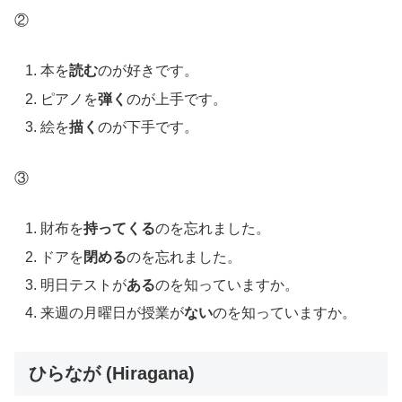
②
本を
読む
のが好きです。
ピアノを
弾く
のが上手です。
絵を
描く
のが下手です。
③
財布を
持ってくる
のを忘れました。
ドアを
閉める
のを忘れました。
明日テストが
ある
のを知っていますか。
来週の月曜日が授業が
ない
のを知っていますか。
ひらなが (Hiragana)