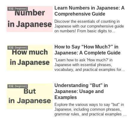
Learn Numbers in Japanese: A
初級 (beginner)
Comprehensive Guide
Discover the essentials of counting in
Japanese with our comprehensive guide
on numbers! From basic digits to
advanced usage, learn pronunciation,
practical applications, and tips to
enhance your language skills. Perfect for
How to Say “How Much?” in
初級 (beginner)
beginners and anyone looking to
Japanese: A Complete Guide
strengthen their Japanese proficiency!
"Learn how to ask 'How much?' in
Japanese with essential phrases,
vocabulary, and practical examples for
effective communication in shopping and
everyday conversations."
Understanding “But” in
初級 (beginner)
Japanese: Usage and
Examples
Explore the various ways to say "but" in
Japanese, including common phrases,
grammar rules, and practical examples to
enhance your language skills.