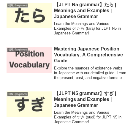
in everyday conversation.
【JLPT N5 grammar】たら |
初級 (beginner)
Meanings and Examples |
Japanese Grammar
Learn the Meanings and Various
Examples of たら (tara) for JLPT N5 in
Japanese Grammar!
Mastering Japanese Position
初級 (beginner)
Vocabulary: A Comprehensive
Guide
Explore the nuances of existence verbs
in Japanese with our detailed guide. Learn
the present, past, and negative forms of
'あります' and 'います,' along with
essential positional vocabulary for clear
communication in Japanese.
【JLPT N5 grammar】すぎ |
初級 (beginner)
Meanings and Examples |
Japanese Grammar
Learn the Meanings and Various
Examples of すぎ (sugi) for JLPT N5 in
Japanese Grammar!