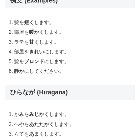
例文 (Examples)
髪を
短く
します。
部屋を
暖かく
します。
ラテを
甘く
します。
部屋を
きれい
にします。
髪を
ブロンド
にします。
静か
にしてください。
ひらなが (Hiragana)
かみを
みじかく
します。
へやを
あたたかく
します。
らてを
あまく
します。