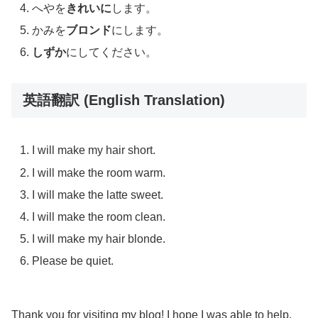
へやを
きれいに
します。
かみを
ブロンド
にします。
しずか
にしてください。
英語翻訳 (English Translation)
I will make my hair short.
I will make the room warm.
I will make the latte sweet.
I will make the room clean.
I will make my hair blonde.
Please be quiet.
Thank you for visiting my blog! I hope I was able to help.