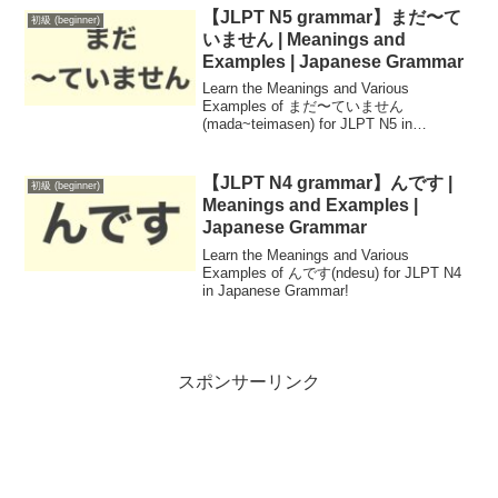
【JLPT N5 grammar】まだ〜て
初級 (beginner)
いません | Meanings and
Examples | Japanese Grammar
Learn the Meanings and Various
Examples of まだ〜ていません
(mada~teimasen) for JLPT N5 in
Japanese Grammar!
【JLPT N4 grammar】んです |
初級 (beginner)
Meanings and Examples |
Japanese Grammar
Learn the Meanings and Various
Examples of んです(ndesu) for JLPT N4
in Japanese Grammar!
スポンサーリンク