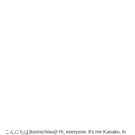
こんにちは(konnichiwa)! Hi, everyone. It's me Kanako. In