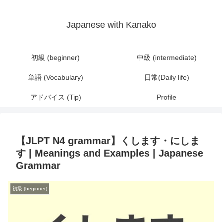
Japanese with Kanako
初級 (beginner)
中級 (intermediate)
単語 (Vocabulary)
日常(Daily life)
アドバイス (Tip)
Profile
【JLPT N4 grammar】くします・にしま
す | Meanings and Examples | Japanese
Grammar
初級 (beginner)