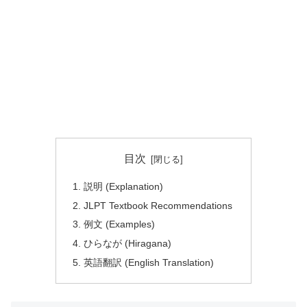
目次
説明 (Explanation)
JLPT Textbook Recommendations
例文 (Examples)
ひらなが (Hiragana)
英語翻訳 (English Translation)