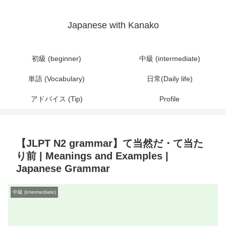
Japanese with Kanako
初級 (beginner)
中級 (intermediate)
単語 (Vocabulary)
日常(Daily life)
アドバイス (Tip)
Profile
【JLPT N2 grammar】て当然だ・て当た
り前 | Meanings and Examples |
Japanese Grammar
中級 (intermediate)