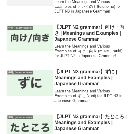
Learn the Meanings and Various
Examples of というのも(toiunomo) for
JLPT N3 in Japanese Grammar!
【JLPT N2 grammar】向け・向
中級 (intermediate)
き | Meanings and Examples |
Japanese Grammar
Learn the Meanings and Various
Examples of 向け・向き (muke・muki)
for JLPT N2 in Japanese Grammar!
【JLPT N3 grammar】ずに |
中級 (intermediate)
Meanings and Examples |
Japanese Grammar
Learn the Meanings and Various
Examples of ずに (zuni) for JLPT N3 in
Japanese Grammar!
【JLPT N3 grammar】たところ |
中級 (intermediate)
Meanings and Examples |
Japanese Grammar