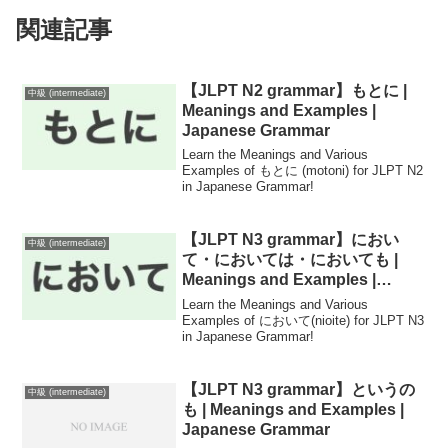
関連記事
【JLPT N2 grammar】もとに |
中級 (intermediate)
Meanings and Examples |
Japanese Grammar
Learn the Meanings and Various
Examples of もとに (motoni) for JLPT N2
in Japanese Grammar!
【JLPT N3 grammar】におい
中級 (intermediate)
て・においては・においても |
Meanings and Examples |
Japanese Grammar
Learn the Meanings and Various
Examples of において(nioite) for JLPT N3
in Japanese Grammar!
【JLPT N3 grammar】というの
中級 (intermediate)
も | Meanings and Examples |
Japanese Grammar