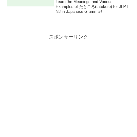
Learn the Meanings and Various
Examples of たところ(tatokoro) for JLPT
N3 in Japanese Grammar!
スポンサーリンク