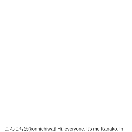
こんにちは(konnichiwa)! Hi, everyone. It's me Kanako. In