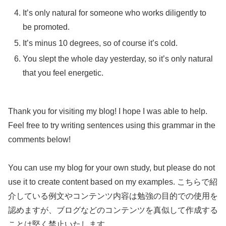
It’s only natural for someone who works diligently to
be promoted.
It’s minus 10 degrees, so of course it’s cold.
You slept the whole day yesterday, so it’s only natural
that you feel energetic.
Thank you for visiting my blog! I hope I was able to help.
Feel free to try writing sentences using this grammar in the
comments below!
You can use my blog for your own study, but please do not
use it to create content based on my examples. こちらで紹
介している例文やコンテンツ内容は勉強の目的での使用を
認めますが、ブログなどのコンテンツを真似して作成する
ことは堅く禁止いたします。