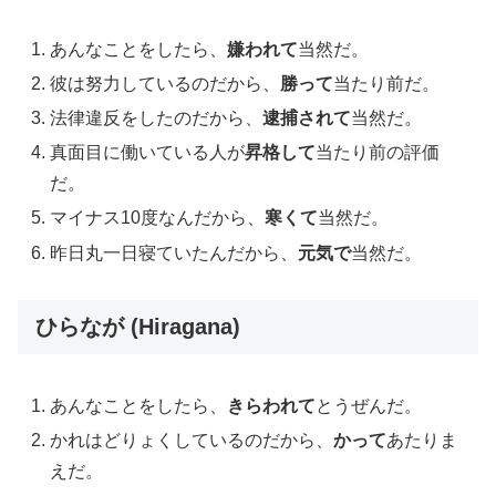
あんなことをしたら、
嫌われて
当然だ。
彼は努力しているのだから、
勝って
当たり前だ。
法律違反をしたのだから、
逮捕されて
当然だ。
真面目に働いている人が
昇格して
当たり前の評価
だ。
マイナス10度なんだから、
寒くて
当然だ。
昨日丸一日寝ていたんだから、
元気で
当然だ。
ひらなが (Hiragana)
あんなことをしたら、
きらわれて
とうぜんだ。
かれはどりょくしているのだから、
かって
あたりま
えだ。