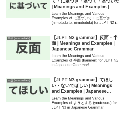
て・に基づき・基づく・基づいた
| Meanings and Examples |
Japanese Grammar
Learn the Meanings and Various
Examples of に基づいて・に基づき
(nimotoduite, nimotoduki) for JLPT N2 in
Japanese Grammar!
【JLPT N2 grammar】反面・半
中級 (intermediate)
面 | Meanings and Examples |
Japanese Grammar
Learn the Meanings and Various
Examples of 半面 (hanmen) for JLPT N2
in Japanese Grammar!
【JLPT N3 grammar】てほし
中級 (intermediate)
い・ないでほしい | Meanings
and Examples | Japanese
Grammar
Learn the Meanings and Various
Examples of ようとする (youtosuru) for
JLPT N3 in Japanese Grammar!