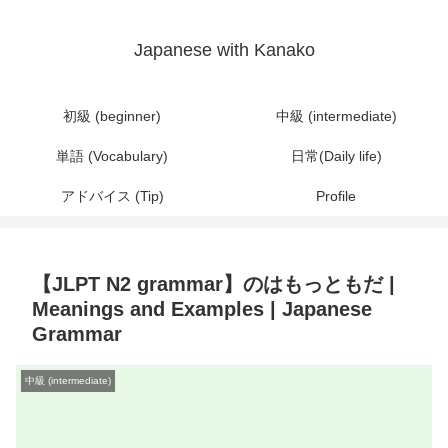
Japanese with Kanako
初級 (beginner)
中級 (intermediate)
単語 (Vocabulary)
日常(Daily life)
アドバイス (Tip)
Profile
【JLPT N2 grammar】のはもっともだ |
Meanings and Examples | Japanese
Grammar
中級 (intermediate)