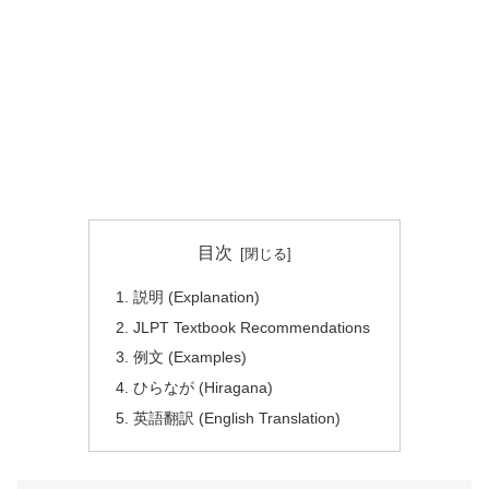
目次
説明 (Explanation)
JLPT Textbook Recommendations
例文 (Examples)
ひらなが (Hiragana)
英語翻訳 (English Translation)