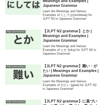
Meanings and Examples |
Japanese Grammar
Learn the Meanings and Various
Examples of にしては(nishitewa) for
JLPT N3 in Japanese Grammar!
【JLPT N2 grammar】とか |
中級 (intermediate)
Meanings and Examples |
Japanese Grammar
Learn the Meanings and Various
Examples of とか (toka) for JLPT N2 in
Japanese Grammar!
【JLPT N2 grammar】難い・が
中級 (intermediate)
たい | Meanings and Examples |
Japanese Grammar
Learn the Meanings and Various
Examples of がたい (gatai) for JLPT N2
in Japanese Grammar!
【JLPT N2 grammar】に基づい
中級 (intermediate)