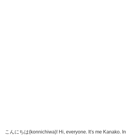
こんにちは(konnichiwa)! Hi, everyone. It's me Kanako. In