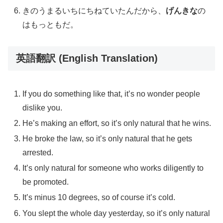
きのうまるいちにちねていたんだから、
げんきな
の
はもっともだ。
英語翻訳 (English Translation)
If you do something like that, it’s no wonder people
dislike you.
He’s making an effort, so it’s only natural that he wins.
He broke the law, so it’s only natural that he gets
arrested.
It’s only natural for someone who works diligently to
be promoted.
It’s minus 10 degrees, so of course it’s cold.
You slept the whole day yesterday, so it’s only natural