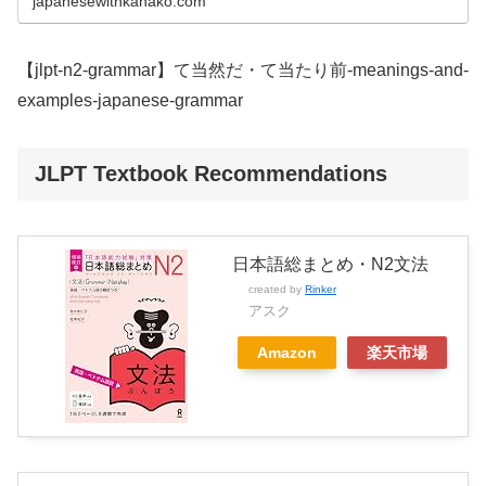
japanesewithkanako.com
【jlpt-n2-grammar】て当然だ・て当たり前-meanings-and-
examples-japanese-grammar
JLPT Textbook Recommendations
日本語総まとめ・N2文法
created by
Rinker
アスク
Amazon
楽天市場