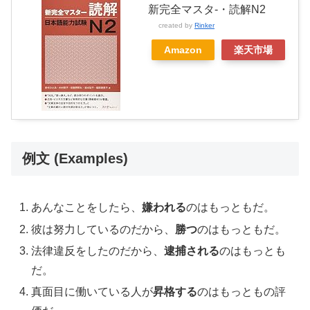
新完全マスタ-・読解N2
created by
Rinker
Amazon
楽天市場
例文 (Examples)
あんなことをしたら、
嫌われる
のはもっともだ。
彼は努力しているのだから、
勝つ
のはもっともだ。
法律違反をしたのだから、
逮捕される
のはもっとも
だ。
真面目に働いている人が
昇格する
のはもっともの評