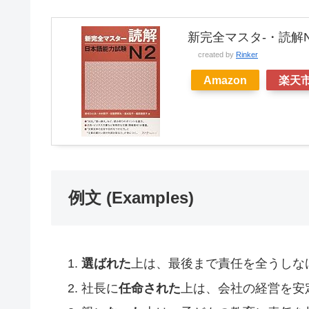
新完全マスタ-・読解N
created by
Rinker
Amazon
楽天
例文 (Examples)
選ばれた
上は、最後まで責任を全うしな
社長に
任命された
上は、会社の経営を安