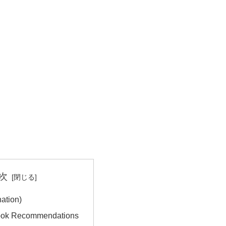
次
ation)
ook Recommendations