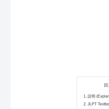
目
説明 (Explan
JLPT Textb