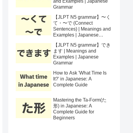
and Examples | Japanese
Grammar
【JLPT N5 grammar】〜く
て・〜で (Connect
Sentences) | Meanings and
Examples | Japanese
Grammar
【JLPT N5 grammar】でき
ます | Meanings and
Examples | Japanese
Grammar
How to Ask 'What Time Is
It?' in Japanese: A
Complete Guide
Mastering the Ta-Form(た
形) in Japanese: A
Complete Guide for
Beginners