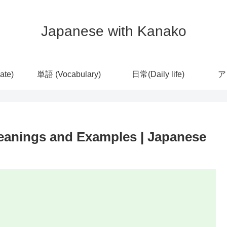
Japanese with Kanako
ate)
単語 (Vocabulary)
日常(Daily life)
ア
nings and Examples | Japanese