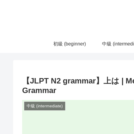
初級 (beginner)
中級 (intermedi
【JLPT N2 grammar】上は | Mea
Grammar
中級 (intermediate)