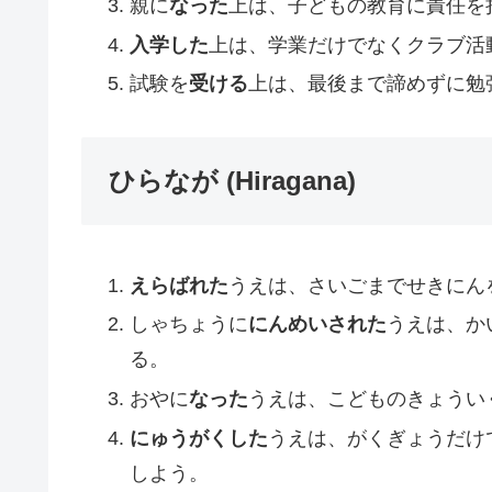
親に
なった
上は、子どもの教育に責任を
入学した
上は、学業だけでなくクラブ活
試験を
受ける
上は、最後まで諦めずに勉
ひらなが (Hiragana)
えらばれた
うえは、さいごまでせきにん
しゃちょうに
にんめいされた
うえは、か
る。
おやに
なった
うえは、こどものきょうい
にゅうがくした
うえは、がくぎょうだけ
しよう。