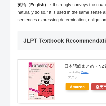
英語（English）：
It strongly conveys the nua
naturally do so.” It is used in the same sens
sentences expressing determination, obligation,
JLPT Textbook Recommendat
日本語総まとめ・N2
created by
Rinker
アスク
Amazon
楽天