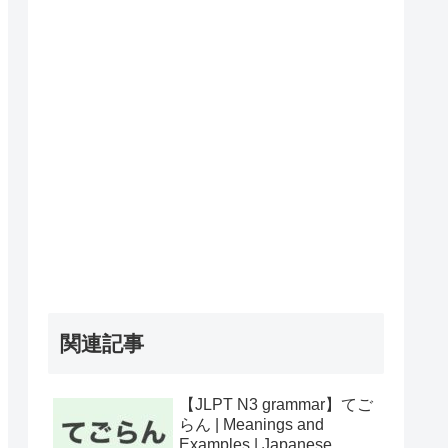
関連記事
【JLPT N3 grammar】てご
らん | Meanings and
Examples | Japanese