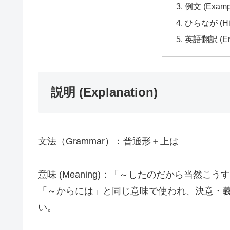
例文 (Examp
ひらなが (Hir
英語翻訳 (Engl
説明 (Explanation)
文法（Grammar）：普通形＋上は
意味 (Meaning)：「～したのだから当然
「～からには」と同じ意味で使われ、決意・義
い。