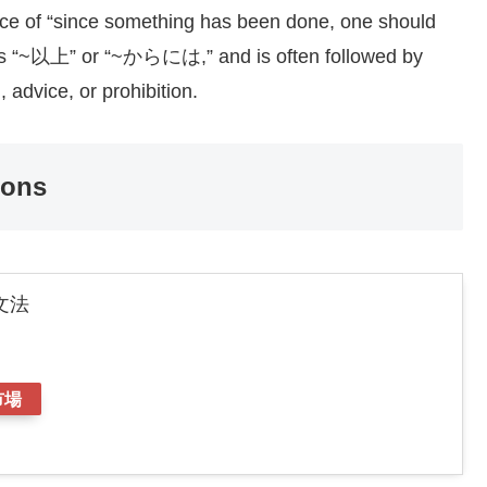
nce of “since something has been done, one should
e as “~以上” or “~からには,” and is often followed by
 advice, or prohibition.
ions
文法
市場