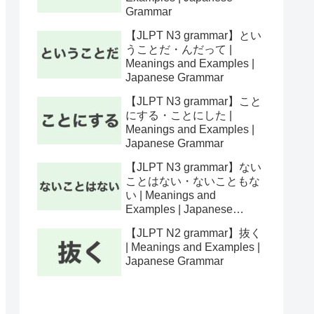
Grammar
【JLPT N3 grammar】とい
うことだ・んだって |
Meanings and Examples |
Japanese Grammar
【JLPT N3 grammar】こと
にする・ことにした |
Meanings and Examples |
Japanese Grammar
【JLPT N3 grammar】ない
ことはない・ないこともな
い | Meanings and
Examples | Japanese
Grammar
【JLPT N2 grammar】抜く
| Meanings and Examples |
Japanese Grammar