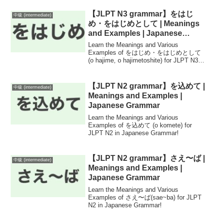
【JLPT N3 grammar】をはじ
中級 (intermediate)
め・をはじめとして | Meanings
and Examples | Japanese
Grammar
Learn the Meanings and Various
Examples of をはじめ・をはじめとして
(o hajime, o hajimetoshite) for JLPT N3 in
Japanese Grammar!
【JLPT N2 grammar】を込めて |
中級 (intermediate)
Meanings and Examples |
Japanese Grammar
Learn the Meanings and Various
Examples of を込めて (o komete) for
JLPT N2 in Japanese Grammar!
【JLPT N2 grammar】さえ〜ば |
中級 (intermediate)
Meanings and Examples |
Japanese Grammar
Learn the Meanings and Various
Examples of さえ〜ば(sae~ba) for JLPT
N2 in Japanese Grammar!