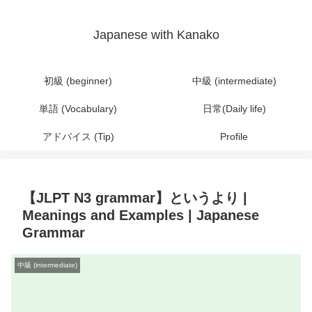
Japanese with Kanako
初級 (beginner)
中級 (intermediate)
単語 (Vocabulary)
日常(Daily life)
アドバイス (Tip)
Profile
【JLPT N3 grammar】というより |
Meanings and Examples | Japanese
Grammar
中級 (intermediate)