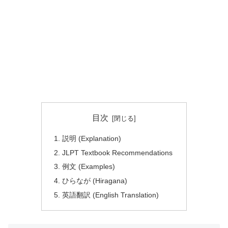
目次
説明 (Explanation)
JLPT Textbook Recommendations
例文 (Examples)
ひらなが (Hiragana)
英語翻訳 (English Translation)