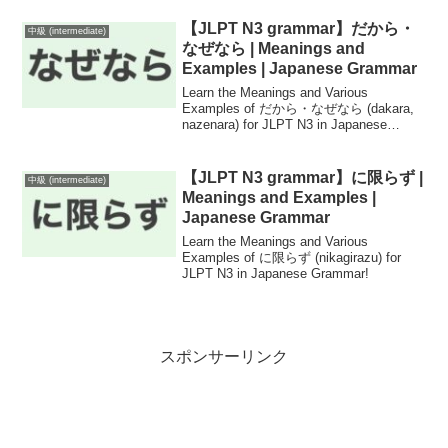
【JLPT N3 grammar】だから・
中級 (intermediate)
なぜなら | Meanings and
Examples | Japanese Grammar
Learn the Meanings and Various
Examples of だから・なぜなら (dakara,
nazenara) for JLPT N3 in Japanese
Grammar!
【JLPT N3 grammar】に限らず |
中級 (intermediate)
Meanings and Examples |
Japanese Grammar
Learn the Meanings and Various
Examples of に限らず (nikagirazu) for
JLPT N3 in Japanese Grammar!
スポンサーリンク