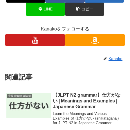
LINE
コピー
Kanakoをフォローする
Kanako
関連記事
【JLPT N2 grammar】仕方がな
中級 (intermediate)
い | Meanings and Examples |
Japanese Grammar
Learn the Meanings and Various
Examples of 仕方がない (shikataganai)
for JLPT N2 in Japanese Grammar!