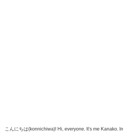
こんにちは(konnichiwa)! Hi, everyone. It's me Kanako. In