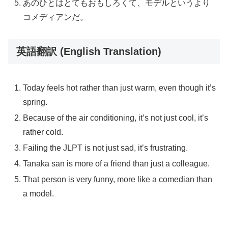
あのひとはとてもおもしろくて、モデルというより
コメディアンだ。
英語翻訳 (English Translation)
Today feels hot rather than just warm, even though it’s
spring.
Because of the air conditioning, it’s not just cool, it’s
rather cold.
Failing the JLPT is not just sad, it’s frustrating.
Tanaka san is more of a friend than just a colleague.
That person is very funny, more like a comedian than
a model.