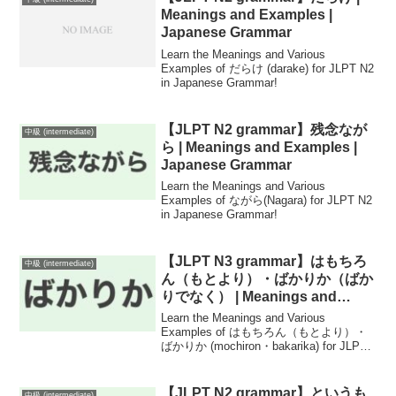
Meanings and Examples |
Japanese Grammar
Learn the Meanings and Various
Examples of だらけ (darake) for JLPT N2
in Japanese Grammar!
【JLPT N2 grammar】残念なが
中級 (intermediate)
ら | Meanings and Examples |
Japanese Grammar
Learn the Meanings and Various
Examples of ながら(Nagara) for JLPT N2
in Japanese Grammar!
【JLPT N3 grammar】はもちろ
中級 (intermediate)
ん（もとより）・ばかりか（ばか
りでなく） | Meanings and
Examples | Japanese Grammar
Learn the Meanings and Various
Examples of はもちろん（もとより）・
ばかりか (mochiron・bakarika) for JLPT
N3 in Japanese Grammar!
【JLPT N2 grammar】というも
中級 (intermediate)