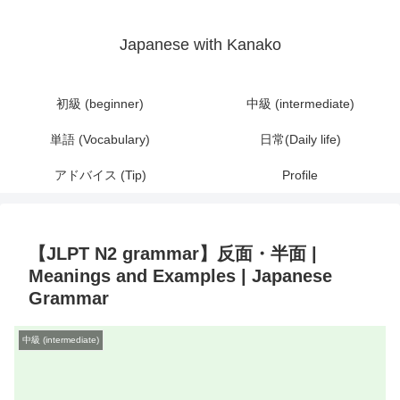
Japanese with Kanako
初級 (beginner)
中級 (intermediate)
単語 (Vocabulary)
日常(Daily life)
アドバイス (Tip)
Profile
【JLPT N2 grammar】反面・半面 |
Meanings and Examples | Japanese
Grammar
中級 (intermediate)