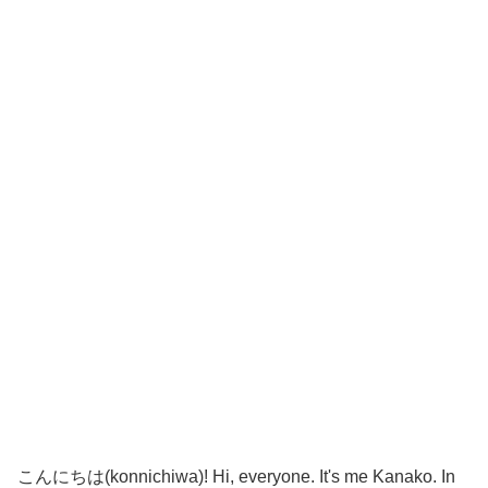
こんにちは(konnichiwa)! Hi, everyone. It's me Kanako. In