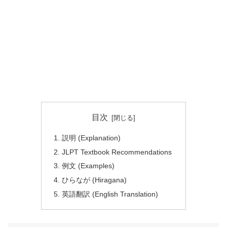
目次
説明 (Explanation)
JLPT Textbook Recommendations
例文 (Examples)
ひらなが (Hiragana)
英語翻訳 (English Translation)