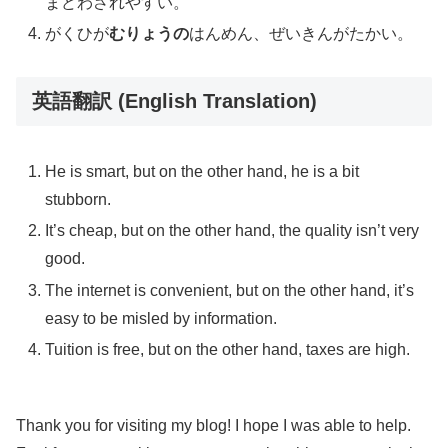
まどわされやすい。
がくひが
むりょうの
はんめん、ぜいきんがたかい。
英語翻訳 (English Translation)
He is smart, but on the other hand, he is a bit
stubborn.
It’s cheap, but on the other hand, the quality isn’t very
good.
The internet is convenient, but on the other hand, it’s
easy to be misled by information.
Tuition is free, but on the other hand, taxes are high.
Thank you for visiting my blog! I hope I was able to help.