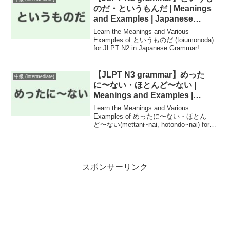
のだ・というもんだ | Meanings
and Examples | Japanese
Grammar
Learn the Meanings and Various
Examples of というものだ (toiumonoda)
for JLPT N2 in Japanese Grammar!
【JLPT N3 grammar】めった
中級 (intermediate)
に〜ない・ほとんど〜ない |
Meanings and Examples |
Japanese Grammar
Learn the Meanings and Various
Examples of めったに〜ない・ほとん
ど〜ない(mettani~nai, hotondo~nai) for
JLPT N3 in Japanese Grammar!
スポンサーリンク