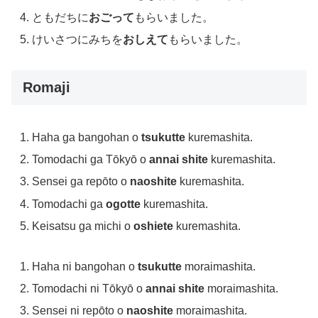
ともだちに
おごって
もらいました。
けいさつにみちを
おしえて
もらいました。
Romaji
Haha ga bangohan o
tsukutte
kuremashita.
Tomodachi ga Tōkyō o
annai shite
kuremashita.
Sensei ga repōto o
naoshite
kuremashita.
Tomodachi ga
ogotte
kuremashita.
Keisatsu ga michi o
oshiete
kuremashita.
Haha ni bangohan o
tsukutte
moraimashita.
Tomodachi ni Tōkyō o
annai shite
moraimashita.
Sensei ni repōto o
naoshite
moraimashita.