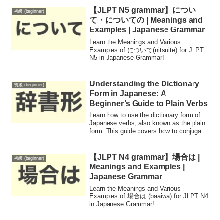
【JLPT N5 grammar】につい
初級 (beginner)
て・についての | Meanings and
Examples | Japanese Grammar
Learn the Meanings and Various
Examples of について(nitsuite) for JLPT
N5 in Japanese Grammar!
Understanding the Dictionary
初級 (beginner)
Form in Japanese: A
Beginner’s Guide to Plain Verbs
Learn how to use the dictionary form of
Japanese verbs, also known as the plain
form. This guide covers how to conjugate
verb!
【JLPT N4 grammar】場合は |
初級 (beginner)
Meanings and Examples |
Japanese Grammar
Learn the Meanings and Various
Examples of 場合は (baaiwa) for JLPT N4
in Japanese Grammar!