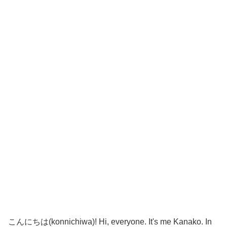
こんにちは(konnichiwa)! Hi, everyone. It's me Kanako. In