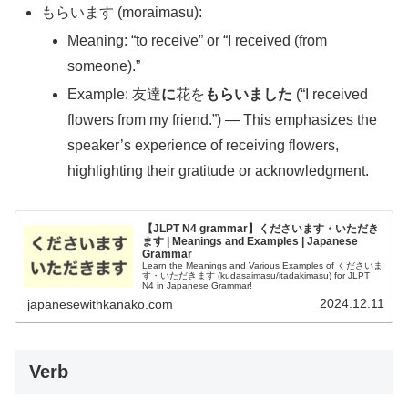
もらいます (moraimasu):
Meaning: “to receive” or “I received (from
someone).”
Example: 友達
に
花を
もらいました
(“I received
flowers from my friend.”) — This emphasizes the
speaker’s experience of receiving flowers,
highlighting their gratitude or acknowledgment.
【JLPT N4 grammar】くださいます・いただき
ます | Meanings and Examples | Japanese
Grammar
Learn the Meanings and Various Examples of くださいま
す・いただきます (kudasaimasu/itadakimasu) for JLPT
N4 in Japanese Grammar!
2024.12.11
japanesewithkanako.com
Verb