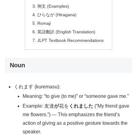
例文 (Examples)
ひらなが (Hiragana)
Romaji
英語翻訳 (English Translation)
JLPT Textbook Recommendations
Noun
くれます (kuremasu):
Meaning: “to give (to me)” or “someone gave me.”
Example: 友達
が
花を
くれました
(“My friend gave
me flowers.”) — This emphasizes the friend’s
action of giving as a positive gesture towards the
speaker.