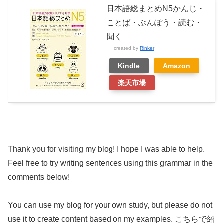
日本語総まとめN5かんじ・
ことば・ぶんぽう・読む・
聞く
created by
Rinker
Kindle
Amazon
楽天市場
Thank you for visiting my blog! I hope I was able to help.
Feel free to try writing sentences using this grammar in the
comments below!
You can use my blog for your own study, but please do not
use it to create content based on my examples. こちらで紹