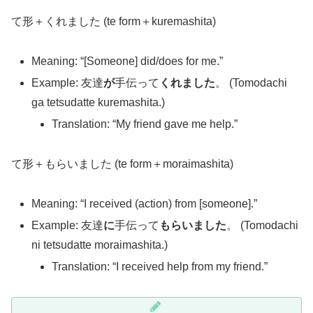
て形＋くれました (te form＋kuremashita)
Meaning: “[Someone] did/does for me.”
Example: 友達
が
手伝って
くれました
。 (Tomodachi
ga tetsudatte kuremashita.)
Translation: “My friend gave me help.”
て形＋もらいました (te form＋moraimashita)
Meaning: “I received (action) from [someone].”
Example: 友達
に
手伝って
もらいました
。 (Tomodachi
ni tetsudatte moraimashita.)
Translation: “I received help from my friend.”