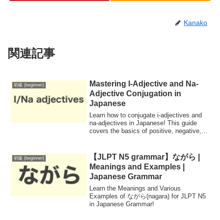
Kanako
関連記事
Mastering I-Adjective and Na-
初級 (beginner)
Adjective Conjugation in
Japanese
Learn how to conjugate i-adjectives and
na-adjectives in Japanese! This guide
covers the basics of positive, negative,
past, and polite forms to help you use
adjectives correctly in everyday
conversations.
【JLPT N5 grammar】ながら |
初級 (beginner)
Meanings and Examples |
Japanese Grammar
Learn the Meanings and Various
Examples of ながら(nagara) for JLPT N5
in Japanese Grammar!