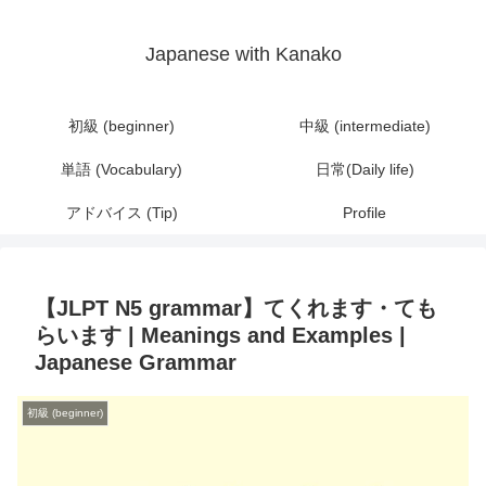
Japanese with Kanako
初級 (beginner)
中級 (intermediate)
単語 (Vocabulary)
日常(Daily life)
アドバイス (Tip)
Profile
【JLPT N5 grammar】てくれます・ても
らいます | Meanings and Examples |
Japanese Grammar
初級 (beginner)