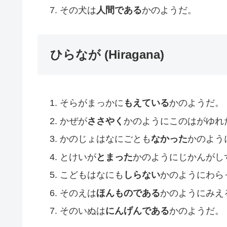
その犬は
人間である
かのようだ。
ひらなが (Hiragana)
そらがまっかに
もえている
かのようだ。
かぜが
ささやく
かのようにこのはがゆれ
かのじょはなにごとも
なかった
かのよう
とけいが
とまった
かのようにじかんがし
こどもはなにも
しらない
かのようにわら
そのえは
ほんものである
かのようにみえ
そのいぬは
にんげんである
かのようだ。