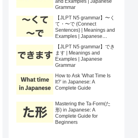
and Examples | Japanese
Grammar
【JLPT N5 grammar】〜く
て・〜で (Connect
Sentences) | Meanings and
Examples | Japanese
Grammar
【JLPT N5 grammar】でき
ます | Meanings and
Examples | Japanese
Grammar
How to Ask 'What Time Is
It?' in Japanese: A
Complete Guide
Mastering the Ta-Form(た
形) in Japanese: A
Complete Guide for
Beginners