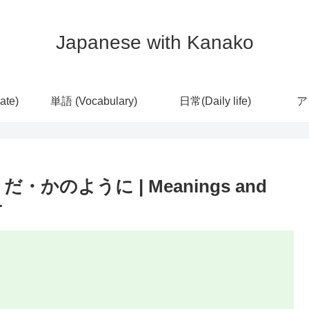
Japanese with Kanako
ate)
単語 (Vocabulary)
日常(Daily life)
ア
だ・かのように | Meanings and
r