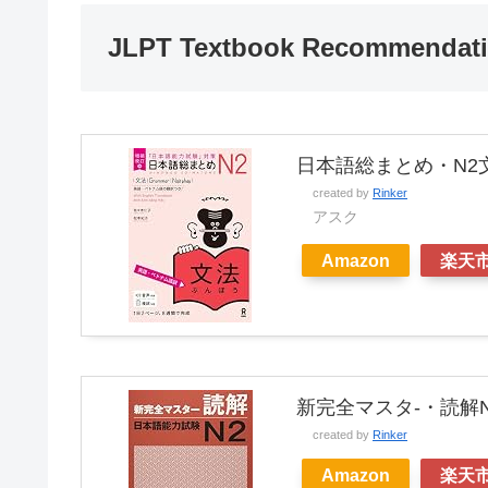
JLPT Textbook Recommendat
日本語総まとめ・N2
created by
Rinker
アスク
Amazon
楽天
新完全マスタ-・読解N
created by
Rinker
Amazon
楽天