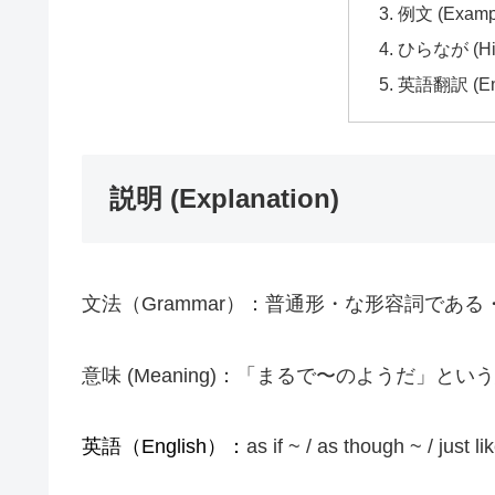
例文 (Examp
ひらなが (Hir
英語翻訳 (Engl
説明 (Explanation)
文法（Grammar）：普通形・な形容詞であ
意味 (Meaning)：「まるで〜のようだ」と
英語（English）：
as if ~ / as though ~ / just li