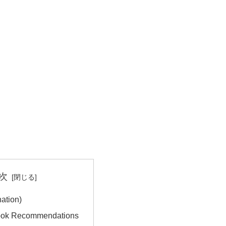
次
ation)
ook Recommendations