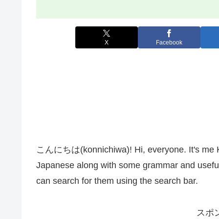
X
Facebook
こんにちは(konnichiwa)! Hi, everyone. It's me Kana
Japanese along with some grammar and useful 
can search for them using the search bar.
スポ