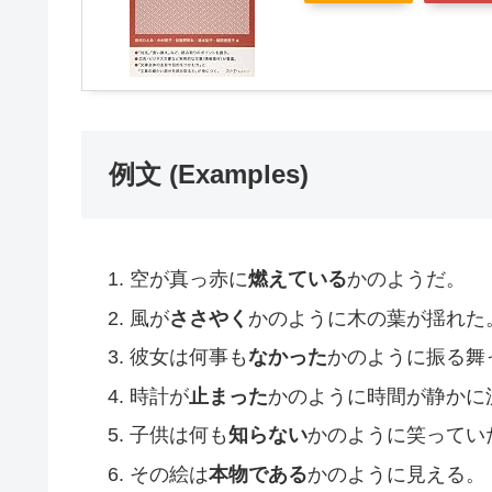
例文 (Examples)
空が真っ赤に
燃えている
かのようだ。
風が
ささやく
かのように木の葉が揺れた
彼女は何事も
なかった
かのように振る舞
時計が
止まった
かのように時間が静かに
子供は何も
知らない
かのように笑ってい
その絵は
本物である
かのように見える。