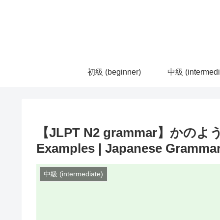
初級 (beginner)
中級 (intermedi
【JLPT N2 grammar】かのよう
Examples | Japanese Gramma
中級 (intermediate)