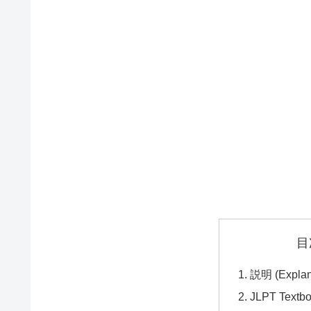
目
説明 (Explan
JLPT Textb