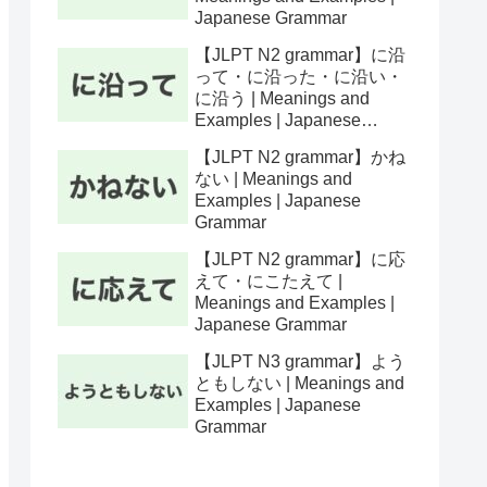
Japanese Grammar
【JLPT N2 grammar】に沿
って・に沿った・に沿い・
に沿う | Meanings and
Examples | Japanese
Grammar
【JLPT N2 grammar】かね
ない | Meanings and
Examples | Japanese
Grammar
【JLPT N2 grammar】に応
えて・にこたえて |
Meanings and Examples |
Japanese Grammar
【JLPT N3 grammar】よう
ともしない | Meanings and
Examples | Japanese
Grammar