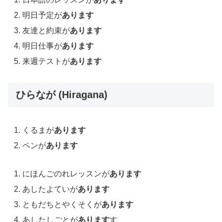
明日予定が
あります
友達と約束が
あります
明日仕事が
あります
来週テストが
あります
ひらなが (Hiragana)
くるまが
あります
ペンが
あります
にほんごのれレッスンが
あります
あしたよていが
あります
ともだちとやくそくが
あります
あしたしごとが
あります
す