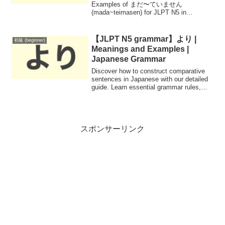
Examples of まだ〜ていません
(mada~teimasen) for JLPT N5 in
Japanese Grammar!
【JLPT N5 grammar】より |
初級 (beginner)
Meanings and Examples |
Japanese Grammar
Discover how to construct comparative
sentences in Japanese with our detailed
guide. Learn essential grammar rules,
useful vocabulary, and examples to
effectively compare objects, people, and
ideas in your conversations.
スポンサーリンク