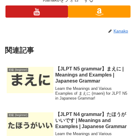
Kanako
関連記事
【JLPT N5 grammar】まえに |
初級 (beginner)
Meanings and Examples |
Japanese Grammar
Learn the Meanings and Various
Examples of まえに (maeni) for JLPT N5
in Japanese Grammar!
【JLPT N4 grammar】たほうが
初級 (beginner)
いいです | Meanings and
Examples | Japanese Grammar
Learn the Meanings and Various