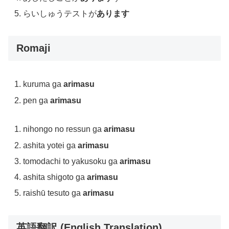
らいしゅうテストが
あります
Romaji
kuruma ga
arimasu
pen ga
arimasu
nihongo no ressun ga
arimasu
ashita yotei ga
arimasu
tomodachi to yakusoku ga
arimasu
ashita shigoto ga
arimasu
raishū tesuto ga
arimasu
英語翻訳 (English Translation)