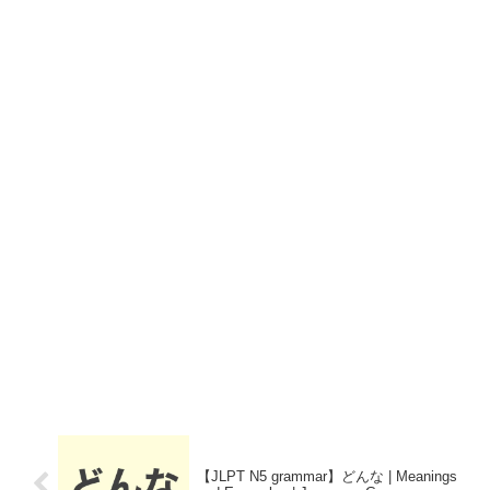
【JLPT N5 grammar】どんな | Meanings