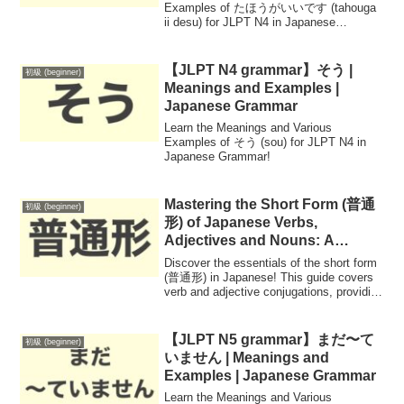
Examples of たほうがいいです (tahouga
ii desu) for JLPT N4 in Japanese
Grammar!
【JLPT N4 grammar】そう |
初級 (beginner)
Meanings and Examples |
Japanese Grammar
Learn the Meanings and Various
Examples of そう (sou) for JLPT N4 in
Japanese Grammar!
Mastering the Short Form (普通
初級 (beginner)
形) of Japanese Verbs,
Adjectives and Nouns: A
Comprehensive Guide
Discover the essentials of the short form
(普通形) in Japanese! This guide covers
verb and adjective conjugations, providing
clear examples for Group 1, Group 2, and
Group 3 verbs. Enhance your Japanese
language skills with our easy-to-follow
【JLPT N5 grammar】まだ〜て
初級 (beginner)
explanations!
いません | Meanings and
Examples | Japanese Grammar
Learn the Meanings and Various