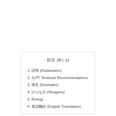
目次
説明 (Explanation)
JLPT Textbook Recommendations
例文 (Examples)
ひらなが (Hiragana)
Romaji
英語翻訳 (English Translation)