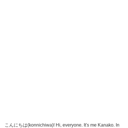
こんにちは(konnichiwa)! Hi, everyone. It's me Kanako. In