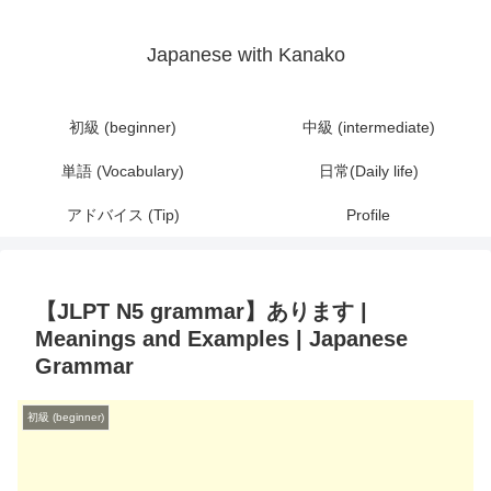
Japanese with Kanako
初級 (beginner)
中級 (intermediate)
単語 (Vocabulary)
日常(Daily life)
アドバイス (Tip)
Profile
【JLPT N5 grammar】あります |
Meanings and Examples | Japanese
Grammar
初級 (beginner)