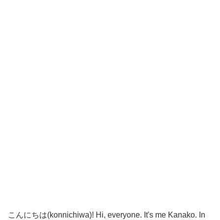
こんにちは(konnichiwa)! Hi, everyone. It's me Kanako. In