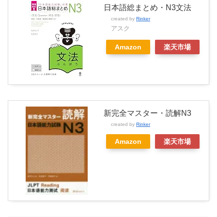
日本語総まとめ・N3文法
created by
Rinker
アスク
Amazon
楽天市場
新完全マスター・読解N3
created by
Rinker
Amazon
楽天市場