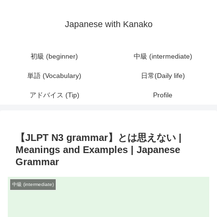
Japanese with Kanako
初級 (beginner)
中級 (intermediate)
単語 (Vocabulary)
日常(Daily life)
アドバイス (Tip)
Profile
【JLPT N3 grammar】とは思えない |
Meanings and Examples | Japanese
Grammar
中級 (intermediate)