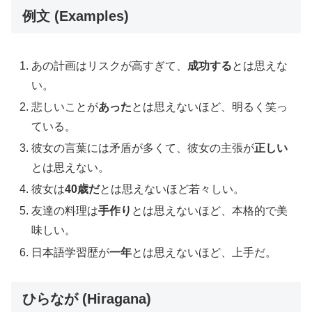
例文 (Examples)
あの計画はリスクが高すぎて、
成功する
とは思えな
い。
悲しいことが
あった
とは思えないほど、明るく笑っ
ている。
彼女の言葉には矛盾が多くて、彼女の主張が
正しい
とは思えない。
彼女は
40歳だ
とは思えないほど若々しい。
友達の料理は
手作り
とは思えないほど、本格的で美
味しい。
日本語学習歴が
一年
とは思えないほど、上手だ。
ひらなが (Hiragana)