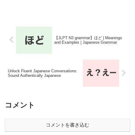
【JLPT N3 grammar】ほど | Meanings
and Examples | Japanese Grammar
Unlock Fluent Japanese Conversations:
Sound Authentically Japanese
コメント
コメントを書き込む