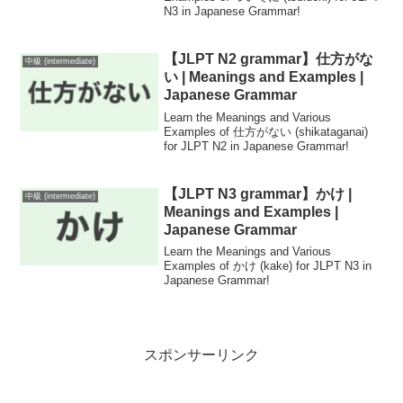
N3 in Japanese Grammar!
【JLPT N2 grammar】仕方がな
中級 (intermediate)
い | Meanings and Examples |
Japanese Grammar
Learn the Meanings and Various
Examples of 仕方がない (shikataganai)
for JLPT N2 in Japanese Grammar!
【JLPT N3 grammar】かけ |
中級 (intermediate)
Meanings and Examples |
Japanese Grammar
Learn the Meanings and Various
Examples of かけ (kake) for JLPT N3 in
Japanese Grammar!
スポンサーリンク