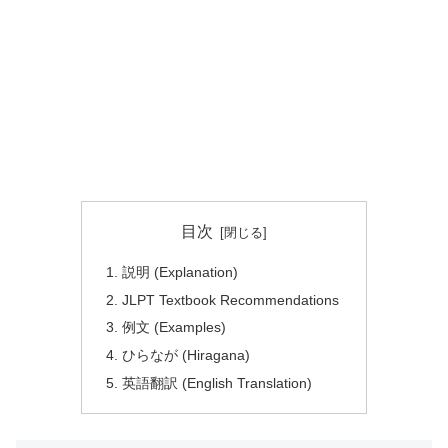
目次
説明 (Explanation)
JLPT Textbook Recommendations
例文 (Examples)
ひらなが (Hiragana)
英語翻訳 (English Translation)