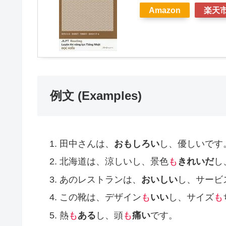
Amazon
楽天
例文 (Examples)
田中さんは、
おもしろい
し、優しいです
北海道は、涼しいし、景色
も
きれいだ
し
あのレストランは、
おいしい
し、サービ
この靴は、デザイン
も
いい
し、サイズ
も
熱
も
ある
し、頭
も
痛い
です。