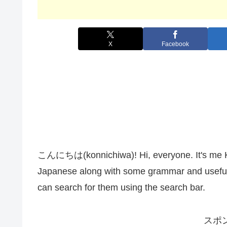
X
Facebook
こんにちは(konnichiwa)! Hi, everyone. It's me Kana
Japanese along with some grammar and useful 
can search for them using the search bar.
スポ