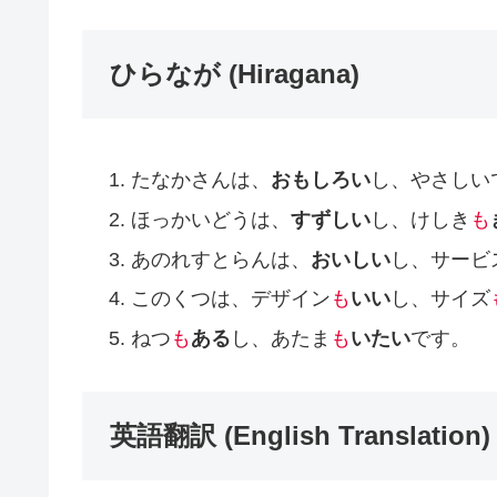
ひらなが (Hiragana)
たなかさんは、
おもしろい
し、やさしい
ほっかいどうは、
すずしい
し、けしき
も
あのれすとらんは、
おいしい
し、サービ
このくつは、デザイン
も
いい
し、サイズ
ねつ
も
ある
し、あたま
も
いたい
です。
英語翻訳 (English Translation)