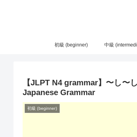
初級 (beginner)
中級 (intermedi
【JLPT N4 grammar】〜し〜し | 
Japanese Grammar
初級 (beginner)