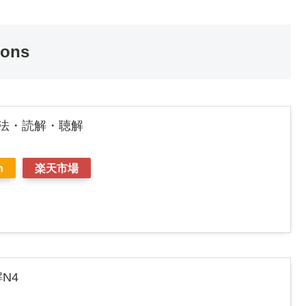
ions
文法・読解・聴解
n
楽天市場
N4