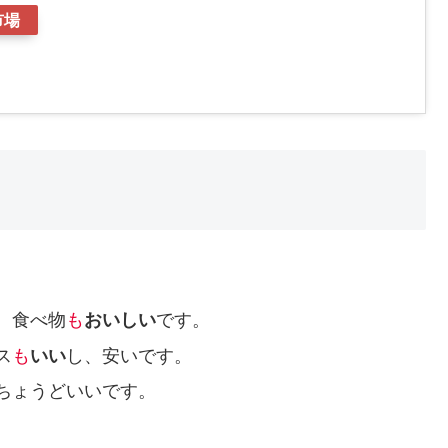
市場
。
、食べ物
も
おいしい
です。
ス
も
いい
し、安いです。
ちょうどいいです。