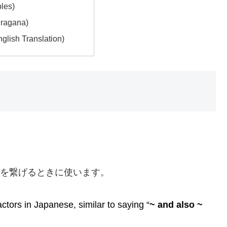
les)
agana)
ish Translation)
文章を繋げるときに使います。
tors in Japanese, similar to saying “
~ and also ~