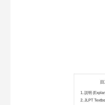
目
説明 (Explan
JLPT Textb