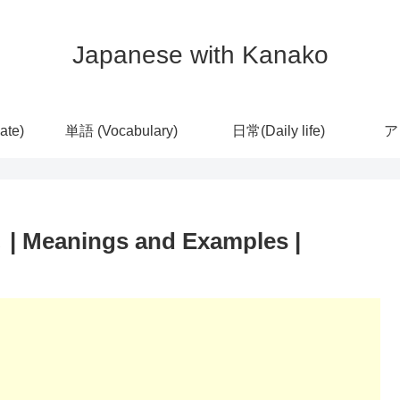
Japanese with Kanako
ate)
単語 (Vocabulary)
日常(Daily life)
ア
Meanings and Examples |