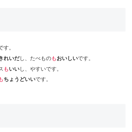
です。
きれいだ
し、たべもの
も
おいしい
です。
ス
も
いい
し、やすいです。
も
ちょうどいい
です。