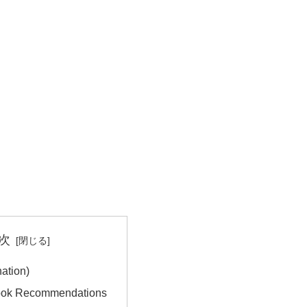
次
ation)
ook Recommendations