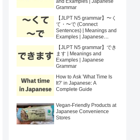
and Examples | Japanese
Grammar
【JLPT N5 grammar】〜く
て・〜で (Connect
Sentences) | Meanings and
Examples | Japanese
Grammar
【JLPT N5 grammar】でき
ます | Meanings and
Examples | Japanese
Grammar
How to Ask 'What Time Is
It?' in Japanese: A
Complete Guide
Vegan-Friendly Products at
Japanese Convenience
Stores