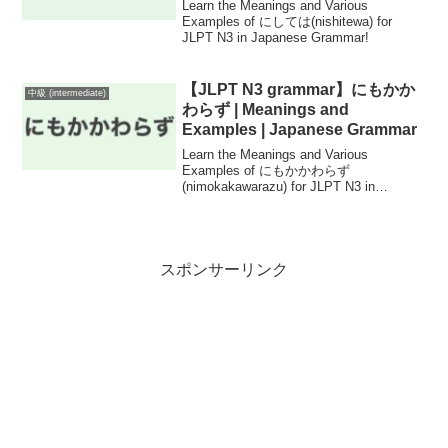
Learn the Meanings and Various
Examples of にしては(nishitewa) for
JLPT N3 in Japanese Grammar!
【JLPT N3 grammar】にもかか
中級 (intermediate)
わらず | Meanings and
Examples | Japanese Grammar
Learn the Meanings and Various
Examples of にもかかわらず
(nimokakawarazu) for JLPT N3 in
Japanese Grammar!
スポンサーリンク