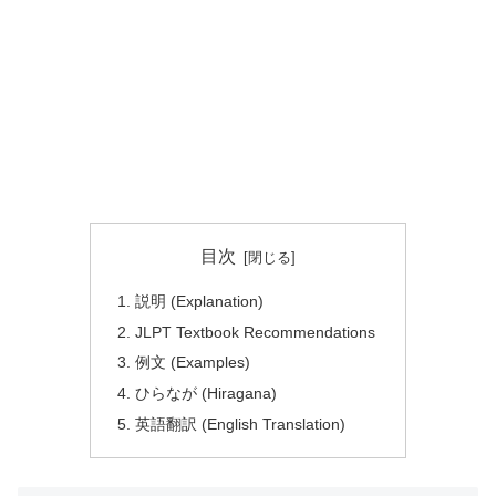
目次
説明 (Explanation)
JLPT Textbook Recommendations
例文 (Examples)
ひらなが (Hiragana)
英語翻訳 (English Translation)