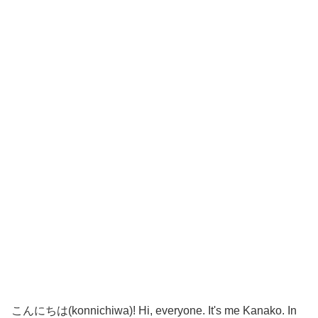
こんにちは(konnichiwa)! Hi, everyone. It's me Kanako. In