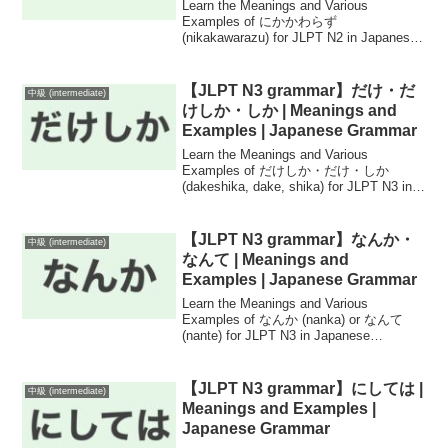
Japanese Grammar
Learn the Meanings and Various
Examples of にかかわらず
(nikakawarazu) for JLPT N2 in Japanese
Grammar!
【JLPT N3 grammar】だけ・だ
中級 (intermediate)
けしか・しか | Meanings and
Examples | Japanese Grammar
Learn the Meanings and Various
Examples of だけしか・だけ・しか
(dakeshika, dake, shika) for JLPT N3 in
Japanese Grammar!
【JLPT N3 grammar】なんか・
中級 (intermediate)
なんて | Meanings and
Examples | Japanese Grammar
Learn the Meanings and Various
Examples of なんか (nanka) or なんて
(nante) for JLPT N3 in Japanese
Grammar!
【JLPT N3 grammar】にしては |
中級 (intermediate)
Meanings and Examples |
Japanese Grammar