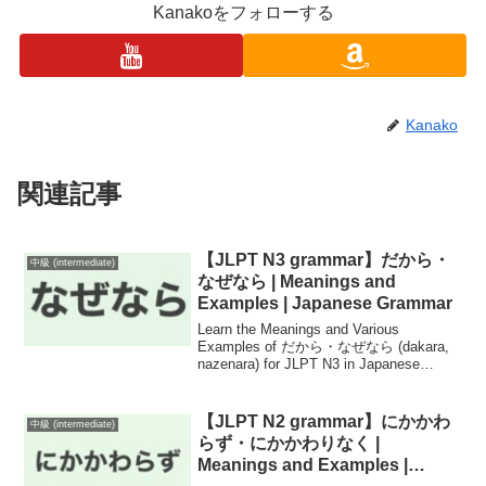
Kanakoをフォローする
Kanako
関連記事
【JLPT N3 grammar】だから・
中級 (intermediate)
なぜなら | Meanings and
Examples | Japanese Grammar
Learn the Meanings and Various
Examples of だから・なぜなら (dakara,
nazenara) for JLPT N3 in Japanese
Grammar!
【JLPT N2 grammar】にかかわ
中級 (intermediate)
らず・にかかわりなく |
Meanings and Examples |