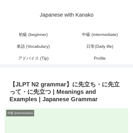
Japanese with Kanako
初級 (beginner)
中級 (intermediate)
単語 (Vocabulary)
日常(Daily life)
アドバイス (Tip)
Profile
【JLPT N2 grammar】に先立ち・に先立
って・に先立つ | Meanings and
Examples | Japanese Grammar
中級 (intermediate)