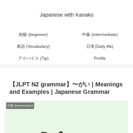
Japanese with Kanako
初級 (beginner)
中級 (intermediate)
単語 (Vocabulary)
日常(Daily life)
アドバイス (Tip)
Profile
【JLPT N2 grammar】〜がい | Meanings
and Examples | Japanese Grammar
中級 (intermediate)