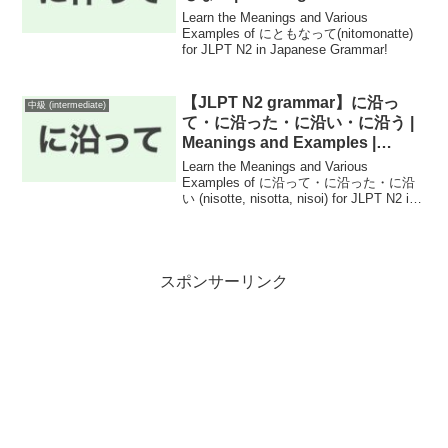
Examples | Japanese Grammar
Learn the Meanings and Various
Examples of にともなって(nitomonatte)
for JLPT N2 in Japanese Grammar!
【JLPT N2 grammar】に沿っ
中級 (intermediate)
て・に沿った・に沿い・に沿う |
Meanings and Examples |
Japanese Grammar
Learn the Meanings and Various
Examples of に沿って・に沿った・に沿
い (nisotte, nisotta, nisoi) for JLPT N2 in
Japanese Grammar!
スポンサーリンク