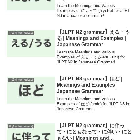
Learn the Meanings and Various
Examples of によって (niyotte) for JLPT
N3 in Japanese Grammar!
【JLPT N2 grammar】える・う
中級 (intermediate)
る | Meanings and Examples |
Japanese Grammar
Learn the Meanings and Various
Examples of える・うる(eru・uru) for
JLPT N2 in Japanese Grammar!
【JLPT N3 grammar】ほど |
中級 (intermediate)
Meanings and Examples |
Japanese Grammar
Learn the Meanings and Various
Examples of ほど (hodo) for JLPT N3 in
Japanese Grammar!
【JLPT N2 grammar】に伴っ
中級 (intermediate)
て・にともなって・に伴い・にと
もない | Meanings and