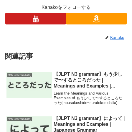
Kanakoをフォローする
Kanako
関連記事
【JLPT N3 grammar】もう少し
中級 (intermediate)
で〜するところだった |
Meanings and Examples |
Japanese Grammar
Learn the Meanings and Various
Examples of もう少しで〜するところだ
った(mousukoshide~surutokorodatta) for
JLPT N3 in Japanese Grammar!
【JLPT N3 grammar】によって |
中級 (intermediate)
Meanings and Examples |
Japanese Grammar