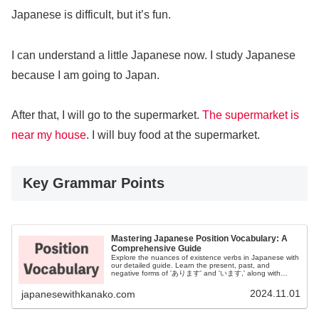
Japanese is difficult, but it’s fun.
I can understand a little Japanese now. I study Japanese
because I am going to Japan.
After that, I will go to the supermarket.
The supermarket is
near my house
. I will buy food at the supermarket.
Key Grammar Points
Mastering Japanese Position Vocabulary: A
Comprehensive Guide
Explore the nuances of existence verbs in Japanese with
our detailed guide. Learn the present, past, and
negative forms of 'あります' and 'います,' along with
essential positional vocabulary for clear communication in
Japanese.
2024.11.01
japanesewithkanako.com