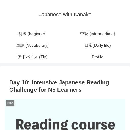
Japanese with Kanako
初級 (beginner)
中級 (intermediate)
単語 (Vocabulary)
日常(Daily life)
アドバイス (Tip)
Profile
Day 10: Intensive Japanese Reading
Challenge for N5 Learners
読解