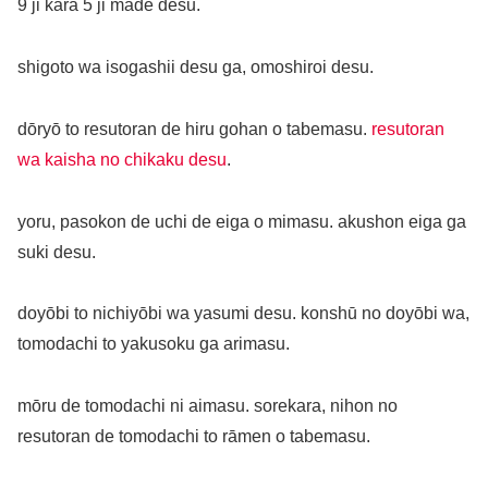
9 ji kara 5 ji made desu.
shigoto wa isogashii desu ga, omoshiroi desu.
dōryō to resutoran de hiru gohan o tabemasu.
resutoran
wa kaisha no chikaku desu
.
yoru, pasokon de uchi de eiga o mimasu. akushon eiga ga
suki desu.
doyōbi to nichiyōbi wa yasumi desu. konshū no doyōbi wa,
tomodachi to yakusoku ga arimasu.
mōru de tomodachi ni aimasu. sorekara, nihon no
resutoran de tomodachi to rāmen o tabemasu.