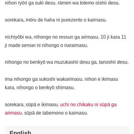
nihon ryōri ga suki desu. rāmen wa totemo oishii desu.
sorekara, mōru de haha ni purezento o kaimasu.
nichiyōbi wa, nihongo no ressun ga arimasu. 10 ji kara 11
ji made sensei ni nihongo o naraimasu.
nihongo no benkyō wa muzukashii desu ga, tanoshii desu.
ima nihongo ga sukoshi wakarimasu. nihon e ikimasu
kara, nihongo o benkyō shimasu.
sorekara, sūpā e ikimasu.
uchi no chikaku ni sūpā ga
arimasu
. sūpā de tabemono o kaimasu.
English